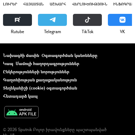
ԼՈՒՐԵՐ
ՀԱՅԱՍՏԱՆ
ԱՇԽԱՐՀ
ՎԵՐԼՈՒԾՈՒԹՅՈՒՆ
ԻՆՖՈԳՐԱՖ
Rutube
Telegram
ТikТоk
VK
Նախագծի մասին
Օգտագործման կանոնները
Կապ
Մամուլի հաղորդագրություններ
Ընկերությունների նորություններ
Գաղտնիության քաղաքականություն
Տեղեկանիշի (cookie) օգտագործման
Հետադարձ կապ
© 2026 Sputnik Բոլոր իրավունքները պաշտպանված