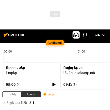
ՀԱՅ
Արմենիա
00:00
01:00
Ուղիղ եթեր
Ուղիղ եթեր
Լուրեր
Մամուլի տեսություն
09:00
09:15
5 ր
2 ր
Երեկ
Այսօր
Եթեր
ք. Երևան
106.0