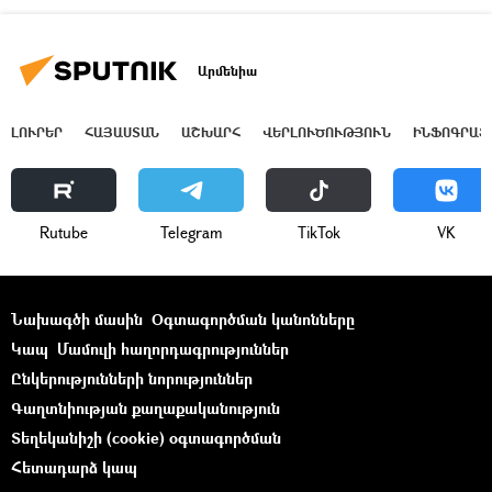
Արմենիա
ԼՈՒՐԵՐ
ՀԱՅԱՍՏԱՆ
ԱՇԽԱՐՀ
ՎԵՐԼՈՒԾՈՒԹՅՈՒՆ
ԻՆՖՈԳՐԱՖ
Rutube
Telegram
ТikТоk
VK
Նախագծի մասին
Օգտագործման կանոնները
Կապ
Մամուլի հաղորդագրություններ
Ընկերությունների նորություններ
Գաղտնիության քաղաքականություն
Տեղեկանիշի (cookie) օգտագործման
Հետադարձ կապ