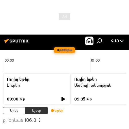
ՀԱՅ
Արմենիա
00:00
01:00
Ուղիղ եթեր
Ուղիղ եթեր
Լուրեր
Մամուլի տեսություն
09:00
09:35
6 ր
4 ր
Երեկ
Այսօր
Եթեր
ք. Երևան
106.0