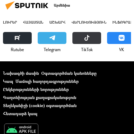
Արմենիա
ԼՈՒՐԵՐ
ՀԱՅԱՍՏԱՆ
ԱՇԽԱՐՀ
ՎԵՐԼՈՒԾՈՒԹՅՈՒՆ
ԻՆՖՈԳՐԱՖ
Rutube
Telegram
ТikТоk
VK
Նախագծի մասին
Օգտագործման կանոնները
Կապ
Մամուլի հաղորդագրություններ
Ընկերությունների նորություններ
Գաղտնիության քաղաքականություն
Տեղեկանիշի (cookie) օգտագործման
Հետադարձ կապ