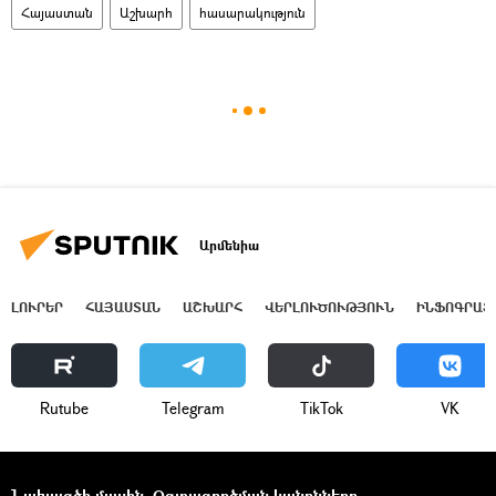
Հայաստան
Աշխարհ
հասարակություն
Արմենիա
ԼՈՒՐԵՐ
ՀԱՅԱՍՏԱՆ
ԱՇԽԱՐՀ
ՎԵՐԼՈՒԾՈՒԹՅՈՒՆ
ԻՆՖՈԳՐԱՖ
Rutube
Telegram
ТikТоk
VK
Նախագծի մասին
Օգտագործման կանոնները