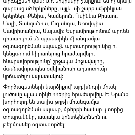
արգելքներ կան։ Այդ երկրների շարքում են ոչ միայն
զարգացած երկրները, այլև մի շարք աֆրիկյան
երկրներ. Քենիա, Կամերուն, Գվինեա Բիսաու,
Մալի, Տանզանիա, Ուգանդա, Եթովպիա,
Մավրիտանիա, Մալավի։ Եվրամիությունում արդեն
դիտարկում են պլաստիկե միանգամյա
օգտագործման սպասքն արտադրությունից ու
կենցաղում կիրառելուց հրաժարվելու
հնարավորությունը` շրջակա միջավայրը,
մասնավորապես օվկիանոսի աղտոտումը
կրճատելու նպատակով։
Փորձագետների կարծիքով` այդ խնդրի միակ
լուծումը պլաստիկե իրերից հրաժարվելն է։ Նրանք
խորհուրդ են տալիս թղթի միանգամյա
օգտագործման սպասք, մթերքի համար կտորից
տոպրակներ, ապակյա կոնտեյներներն ու
թերմոսներ օգտագործել։