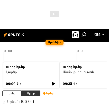
ՀԱՅ
Արմենիա
00:00
01:00
Ուղիղ եթեր
Ուղիղ եթեր
Լուրեր
Մամուլի տեսություն
09:00
09:35
6 ր
4 ր
Երեկ
Այսօր
Եթեր
ք. Երևան
106.0