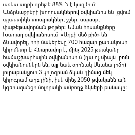
առկա աղբի գրեթե 88%–ն է կազմում։
Անձրևաջրերի խողովակներով օվկիանոս են լցվում
պլաստիկե տոպրակներ, շշեր, սպասք,
փաթեթավորման թղթեր։ Նման հոսանքները
Խաղաղ օվկիանոսում «Աղբի մեծ բիծ» են
ձևավորել, որի մակերեսը 700 հազար քառակուսի
կիլոմետր է։ Հնարավոր է, մինչ 2025 թվականը
համաշխարհային օվկիանոսում (դա ոչ միայն բուն
օվկիանոսներն են, այլ նաև օրինակ Սևանա լիճը)
յուրաքանչյուր 3 կիլոգրամ ձկան դիմաց մեկ
կիլոգրամ աղբ լինի, իսկ մինչ 2050 թվականն այն
կգերազանցի մոլորակի ամբողջ ձկների քանակը։