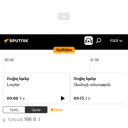
ՀԱՅ
Արմենիա
00:00
01:00
Ուղիղ եթեր
Ուղիղ եթեր
Լուրեր
Մամուլի տեսություն
09:00
09:15
5 ր
2 ր
Երեկ
Այսօր
Եթեր
ք. Երևան
106.0