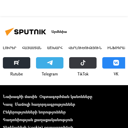
Արմենիա
ԼՈՒՐԵՐ
ՀԱՅԱՍՏԱՆ
ԱՇԽԱՐՀ
ՎԵՐԼՈՒԾՈՒԹՅՈՒՆ
ԻՆՖՈԳՐԱՖ
Rutube
Telegram
ТikТоk
VK
Նախագծի մասին
Օգտագործման կանոնները
Կապ
Մամուլի հաղորդագրություններ
Ընկերությունների նորություններ
Գաղտնիության քաղաքականություն
Տեղեկանիշի (cookie) օգտագործման