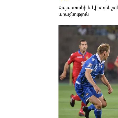
Հայաստանի և Լիխտենշտե
առաջնություն