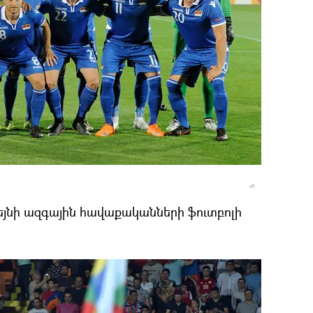
յնի ազգային հավաքականների ֆուտբոլի