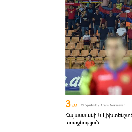
3
© Sputnik / Aram Nersesyan
/35
Հայաստանի և Լիխտենշտե
առաջնություն