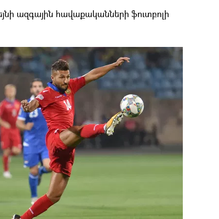
յնի ազգային հավաքականների ֆուտբոլի