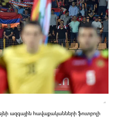
յնի ազգային հավաքականների ֆուտբոլի