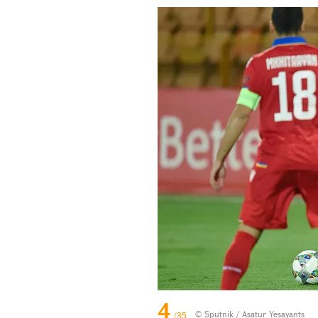
4
© Sputnik / Asatur Yesayants
/35