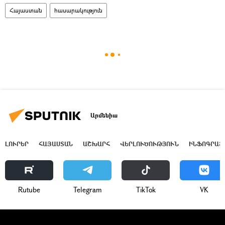
Հայաստան
հասարակություն
Արմենիա
ԼՈՒՐԵՐ
ՀԱՅԱՍՏԱՆ
ԱՇԽԱՐՀ
ՎԵՐԼՈՒԾՈՒԹՅՈՒՆ
ԻՆՖՈԳՐԱՖ
Rutube
Telegram
ТikТоk
VK