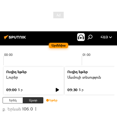
ՀԱՅ
Արմենիա
00:00
01:00
Ուղիղ եթեր
Ուղիղ եթեր
Լուրեր
Մամուլի տեսություն
09:00
09:30
5 ր
5 ր
Երեկ
Այսօր
Եթեր
ք. Երևան
106.0