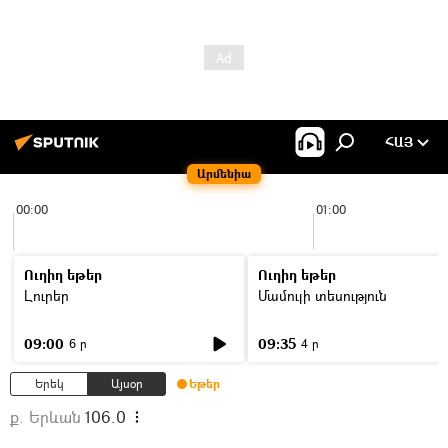
ՀԱՅ
Արմենիա
00:00
01:00
Ուղիղ եթեր
Ուղիղ եթեր
Լուրեր
Մամուլի տեսություն
09:00
09:35
6 ր
4 ր
Երեկ
Այսօր
Եթեր
ք. Երևան
106.0