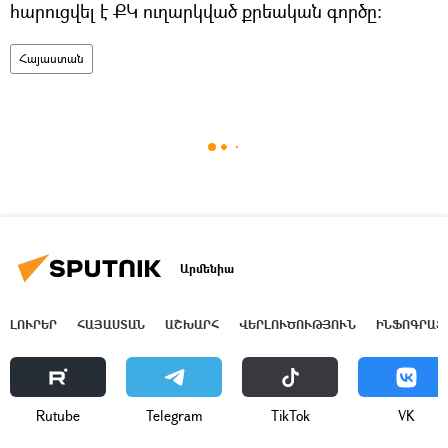
հարուցվել է ՔԿ ուղարկված քրեական գործը։
Հայաստան
Արմենիա
ԼՈՒՐԵՐ
ՀԱՅԱՍՏԱՆ
ԱՇԽԱՐՀ
ՎԵՐԼՈՒԾՈՒԹՅՈՒՆ
ԻՆՖՈԳՐԱՖ
Rutube
Telegram
ТikТоk
VK