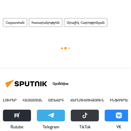
Հայաստան
հասարակություն
Արայիկ Հարությունյան
Արմենիա
ԼՈՒՐԵՐ
ՀԱՅԱՍՏԱՆ
ԱՇԽԱՐՀ
ՎԵՐԼՈՒԾՈՒԹՅՈՒՆ
ԻՆՖՈԳՐԱՖ
Rutube
Telegram
ТikТоk
VK