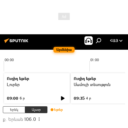
ՀԱՅ
Արմենիա
00:00
01:00
Ուղիղ եթեր
Ուղիղ եթեր
Լուրեր
Մամուլի տեսություն
09:00
09:35
6 ր
4 ր
Երեկ
Այսօր
Եթեր
ք. Երևան
106.0