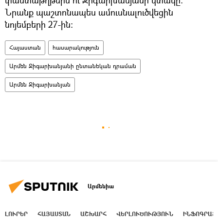
Նրանք պաշտոնապես ամուսնալուծվեցին
նոյեմբերի 27-ին։
Հայաստան
հասարակություն
Արմեն Ջիգարխանյանի ընտանեկան դրաման
Արմեն Ջիգարխանյան
Արմենիա
ԼՈՒՐԵՐ
ՀԱՅԱՍՏԱՆ
ԱՇԽԱՐՀ
ՎԵՐԼՈՒԾՈՒԹՅՈՒՆ
ԻՆՖՈԳՐԱՖ