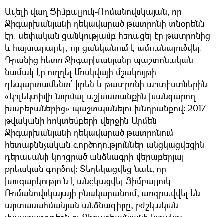
Ավելի վաղ Ցիմբալյուկ-Ռոմանովսկայան, որ
Ջիգարխանյանի ղեկավարած թատրոնի տնօրենն
էր, սեփական ցանկությամբ հեռացել էր թատրոնից
և հայտարարել, որ ցանկանում է ամուսնալուծվել։
Դրանից հետո Ջիգարխանյանը պաշտոնական
նամակ էր ուղղել Մոսկվայի մշակույթի
դեպարտամենտ` իրեն և թատրոնի արտիստներին
«կոլեկտիվի նորմալ աշխատանքին խանգարող
խաբեբաներից» պաշտպանելու խնդրանքով։ 2017
թվականի հոկտեմբերի վերջին Արմեն
Ջիգարխանյանի ղեկավարած թատրոնում
հետաքննչական գործողություններ անցկացվեցին
դերասանի կորցրած անձնագրի վերաբերյալ
քրեական գործով։ Տեղեկացվեց նաև, որ
խուզարկություն է անցկացվել Ցիմբալյուկ-
Ռոմանովսկայայի բնակարանում, առգրավվել են
արտասահմանյան անձնագիրը, բժշկական
փաստաթղթերն ու Ջիգարխանյանի կտակը։