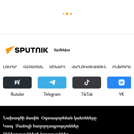
Արմենիա
ԼՈՒՐԵՐ
ՀԱՅԱՍՏԱՆ
ԱՇԽԱՐՀ
ՎԵՐԼՈՒԾՈՒԹՅՈՒՆ
ԻՆՖՈԳՐԱՖ
Rutube
Telegram
ТikТоk
VK
Նախագծի մասին
Օգտագործման կանոնները
Կապ
Մամուլի հաղորդագրություններ
Ընկերությունների նորություններ