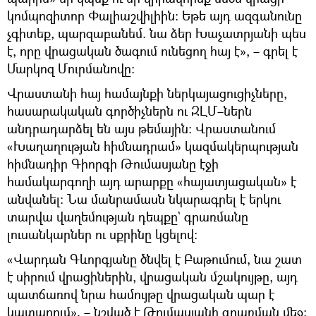
կոմպոզիտոր Փալիաշվիլիին։ Եթե այդ ազգանունը
չգիտեք, պարզաբանեմ. նա ձեր Խաչատրյանի պես
է, որը վրացական ծագում ունեցող հայ է», – գրել է
Մարկոզ Մուրմանովը։
Վրաստանի հայ համայնքի ներկայացուցիչները,
հասարակական գործիչներն ու ԶԼՄ–ներն
անդրադարձել են այս թեմային։ Վրաստանում
«Խաղաղության հիմնադրամ» կազմակերպության
հիմնադիր Գիորգի Թումասյանը էջի
համակարգողի այդ արարքը «հայատյացական» է
անվանել։ Նա մանրամասն նկարագրել է երկու
տարվա վաղեմության դեպքը` գրառմանը
լուսանկարներ ու սքրինը կցելով։
«Վարդան Գևորգյանը ծնվել է Բաթումում, նա շատ
է սիրում վրացիներին, վրացական մշակույթը, այդ
պատճառով նրա համույթը վրացական պար է
կատարում», – նշված է Թումասյանի գրառման մեջ։