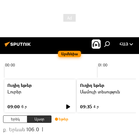
ՀԱՅ
Արմենիա
00:00
01:00
Ուղիղ եթեր
Ուղիղ եթեր
Լուրեր
Մամուլի տեսություն
09:00
09:35
6 ր
4 ր
Երեկ
Այսօր
Եթեր
ք. Երևան
106.0