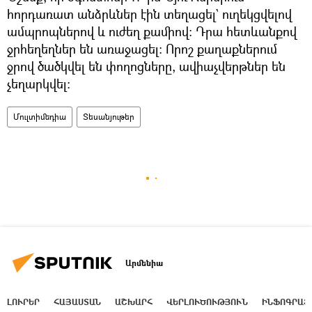
հորդառատ անձրևներ էին տեղացել` ուղեկցվելով
ամպրոպներով և ուժեղ քամիով։ Դրա հետևանքով
ջրհեղեղներ են առաջացել։ Որոշ քաղաքներում
ջրով ծածկվել են փողոցները, ավիաչվերթներ են
չեղարկվել։
Մուլտիմեդիա
Տեսանյութեր
Արմենիա
ԼՈՒՐԵՐ
ՀԱՅԱՍՏԱՆ
ԱՇԽԱՐՀ
ՎԵՐԼՈՒԾՈՒԹՅՈՒՆ
ԻՆՖՈԳՐԱՖ