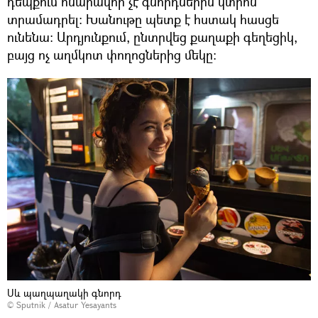
դեպքում հնարավոր չէ գնորդներին կտրոն
տրամադրել։ Խանութը պետք է հստակ հասցե
ունենա։ Արդյունքում, ընտրվեց քաղաքի գեղեցիկ,
բայց ոչ աղմկոտ փողոցներից մեկը։
Սև պաղպաղակի գնորդ
© Sputnik / Asatur Yesayants