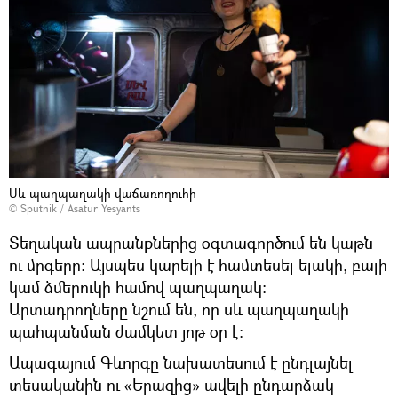
Սև պաղպաղակի վաճառողուհի
© Sputnik / Asatur Yesyants
Տեղական ապրանքներից օգտագործում են կաթն
ու մրգերը։ Այսպես կարելի է համտեսել ելակի, բալի
կամ ձմերուկի համով պաղպաղակ։
Արտադրողները նշում են, որ սև պաղպաղակի
պահպանման ժամկետ յոթ օր է։
Ապագայում Գևորգը նախատեսում է ընդլայնել
տեսականին ու «Երազից» ավելի ընդարձակ