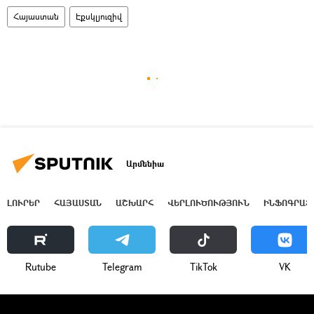
Հայաստան
Էքսկլյուզիվ
Արմենիա
ԼՈՒՐԵՐ
ՀԱՅԱՍՏԱՆ
ԱՇԽԱՐՀ
ՎԵՐԼՈՒԾՈՒԹՅՈՒՆ
ԻՆՖՈԳՐԱՖ
Rutube
Telegram
ТikТоk
VK