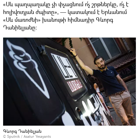
«Սև պաղպաղակը չի փչացնում ո՛չ շրթներկը, ո՛չ է
հոլիվուդյան ժպիտը», — կատակում է Երևանում
«Սև մառոժնի» խանութի հիմնադիր Գևորգ
Դանիելյանը։
Գևորգ Դանիելյան
© Sputnik / Asatur Yesayants