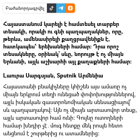
Բաժանորդագրվել
Հայաստանում կարելի է համտեսել տարբեր
տեսակի, որակի ու գնի պաղպաղակներ, որը,
թերևս, ամենասիրելի քաղցրավենիքն է,
հատկապես՝ երեխաների համար։ Դրա որոշ
տեսակները, օրինակ` սևը, նորույթ է ոչ միայն
Երևանի, այլև աշխարհի այլ քաղաքների համար։
Լաուրա Սարգսյան, Sputnik Արմենիա
Հայաստանի բնակիչները կհիշեն այս ամառը ոչ
միայն երկրում տեղի ունեցած փոփոխություններով,
այլև իսկական գաստրոնոմիական սենսացիայով՝
սև պաղպաղակով։ Այն ոչ միայն արտասովոր տեսք,
այլև արտասովոր համ ունի։ Գույնը ուտողների
համար խնդիր չէ․մուգ հետքը մեկ րոպե հետո
անցնում է շուրթերից ու ատամներից։