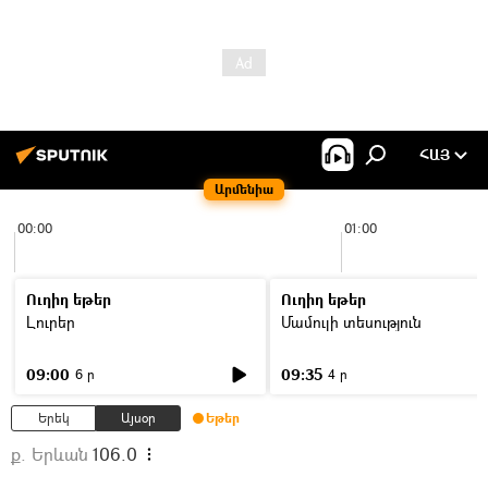
ՀԱՅ
Արմենիա
00:00
01:00
Ուղիղ եթեր
Ուղիղ եթեր
Լուրեր
Մամուլի տեսություն
09:00
09:35
6 ր
4 ր
Երեկ
Այսօր
Եթեր
ք. Երևան
106.0