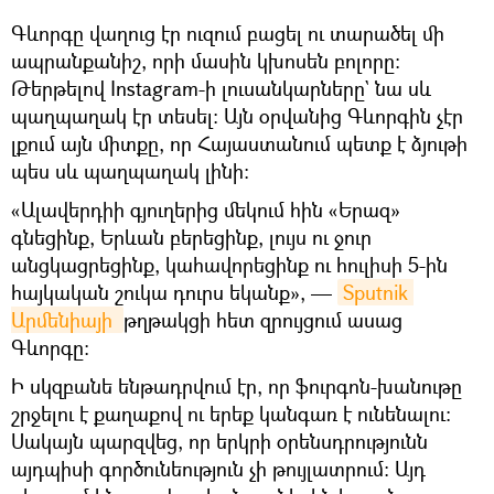
Գևորգը վաղուց էր ուզում բացել ու տարածել մի
ապրանքանիշ, որի մասին կխոսեն բոլորը։
Թերթելով Instagram-ի լուսանկարները` նա սև
պաղպաղակ էր տեսել։ Այն օրվանից Գևորգին չէր
լքում այն միտքը, որ Հայաստանում պետք է ձյութի
պես սև պաղպաղակ լինի։
«Ալավերդիի գյուղերից մեկում հին «Երազ»
գնեցինք, Երևան բերեցինք, լույս ու ջուր
անցկացրեցինք, կահավորեցինք ու հուլիսի 5-ին
հայկական շուկա դուրս եկանք», —
Sputnik 
Արմենիայի 
թղթակցի հետ զրույցում ասաց
Գևորգը։
Ի սկզբանե ենթադրվում էր, որ ֆուրգոն-խանութը
շրջելու է քաղաքով ու երեք կանգառ է ունենալու։
Սակայն պարզվեց, որ երկրի օրենսդրությունն
այդպիսի գործունեություն չի թույլատրում։ Այդ