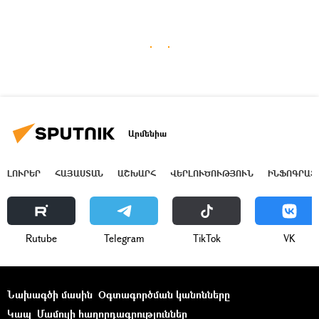
Արմենիա
ԼՈՒՐԵՐ
ՀԱՅԱՍՏԱՆ
ԱՇԽԱՐՀ
ՎԵՐԼՈՒԾՈՒԹՅՈՒՆ
ԻՆՖՈԳՐԱՖ
Rutube
Telegram
ТikТоk
VK
Նախագծի մասին
Օգտագործման կանոնները
Կապ
Մամուլի հաղորդագրություններ