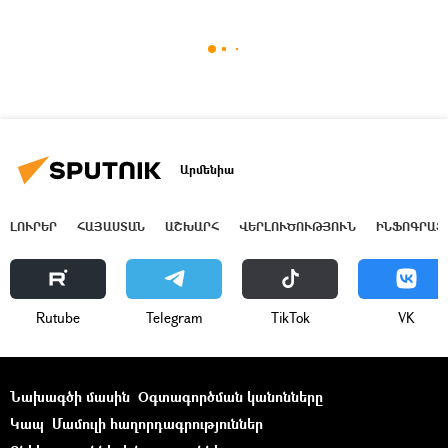
Արմենիա
ԼՈՒՐԵՐ
ՀԱՅԱՍՏԱՆ
ԱՇԽԱՐՀ
ՎԵՐԼՈՒԾՈՒԹՅՈՒՆ
ԻՆՖՈԳՐԱՖ
Rutube
Telegram
ТikТоk
VK
Նախագծի մասին
Օգտագործման կանոնները
Կապ
Մամուլի հաղորդագրություններ