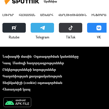
Արմենիա
ԼՈՒՐԵՐ
ՀԱՅԱՍՏԱՆ
ԱՇԽԱՐՀ
ՎԵՐԼՈՒԾՈՒԹՅՈՒՆ
ԻՆՖՈԳՐԱՖ
Rutube
Telegram
ТikТоk
VK
Նախագծի մասին
Օգտագործման կանոնները
Կապ
Մամուլի հաղորդագրություններ
Ընկերությունների նորություններ
Գաղտնիության քաղաքականություն
Տեղեկանիշի (cookie) օգտագործման
Հետադարձ կապ