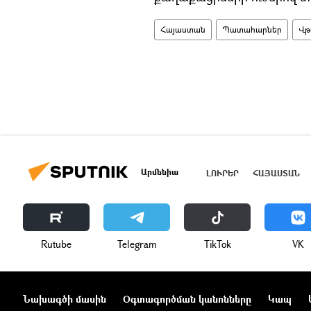
Հայաստան
Պատահարներ
Վթ
Արմենիա
ԼՈՒՐԵՐ
ՀԱՅԱՍՏԱՆ
Rutube
Telegram
ТikТоk
VK
Նախագծի մասին
Օգտագործման կանոնները
Կապ