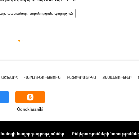
ար, պատահար, սպանություն, գողություն
ԱՇԽԱՐՀ
ՎԵՐԼՈՒԾՈՒԹՅՈՒՆ
ԻՆՖՈԳՐԱՖԻԿԱ
ՏԵՍԱՆՅՈՒԹԵՐ
Odnoklassniki
Մամուլի հաղորդագրություններ
Ընկերությունների նորություննե