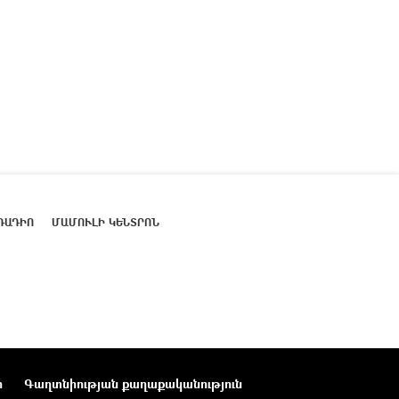
ՌԱԴԻՈ
ՄԱՄՈՒԼԻ ԿԵՆՏՐՈՆ
ր
Գաղտնիության քաղաքականություն