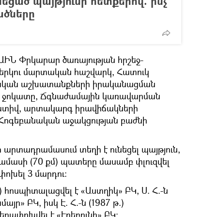
եցած պայթյունի հետքերով. ի՞նչ
ածները
 ԱԻՆ Փրկարար ծառայության հրշեջ-
րկու մարտական հաշվարկ, Հատուկ
ական աշխատանքների իրականացման
 ջոկատը, Ճգնաժամային կառավարման
ատիվ, արտակարգ իրավիճակների
Հոգեբանական աջակցության բաժնի
 արտադրամասում տեղի է ունեցել պայթյուն,
մասի (70 քմ) պատերը մասամբ փլուզվել
փոխել 3 մարդու։
.) հոսպիտալացվել է «Աստղիկ» ԲԿ, Ս. Հ.-ն
այր» ԲԿ, իսկ Է. Հ.-ն (1987 թ.)
ղափոխվել է «Էրեբունի» ԲԿ: