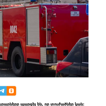
րարները պարզել են, որ տուժածներ կան։