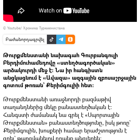
©
Youtube/ Хроника Туркменистана
Բաժանորդագրվել
Թուրքմենստանի նախագահ Գուրբանգուլի
Բերդիմուհամեդովը «ստեղծագործական»
արձակուրդի մեջ է։ Նա իր հանգիստն
անցկացնում է «Ավազա» ազգային զբոսաշրջային
գոտում թոռան` Քերիմգուլիի հետ։
Թուրքմենստանի առաջնորդի բազմաթիվ
տաղանդներից մեկը բանաստեղծական է։
Հանգստի ժամանակ նա գրել է «Սպորտային
Թուրքմենստան» բանաստեղծությունը, իսկ թոռը`
Քերիմգուլին, խոսքերի համար երաժշտություն է
գրել` թարգմանելով դրանք անգլերեն։