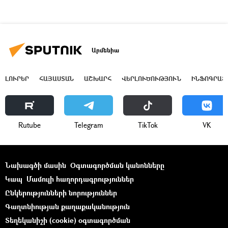
Արմենիա
ԼՈՒՐԵՐ
ՀԱՅԱՍՏԱՆ
ԱՇԽԱՐՀ
ՎԵՐԼՈՒԾՈՒԹՅՈՒՆ
ԻՆՖՈԳՐԱՖ
Rutube
Telegram
ТikТоk
VK
Նախագծի մասին
Օգտագործման կանոնները
Կապ
Մամուլի հաղորդագրություններ
Ընկերությունների նորություններ
Գաղտնիության քաղաքականություն
Տեղեկանիշի (cookie) օգտագործման