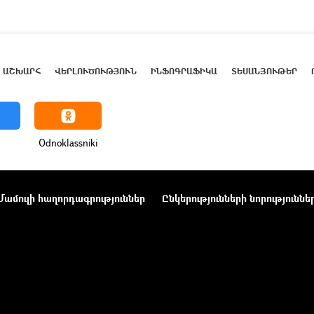
ԱՇԽԱՐՀ
ՎԵՐԼՈՒԾՈՒԹՅՈՒՆ
ԻՆՖՈԳՐԱՖԻԿԱ
ՏԵՍԱՆՅՈՒԹԵՐ
Odnoklassniki
Մամուլի հաղորդագրություններ
Ընկերությունների նորություննե