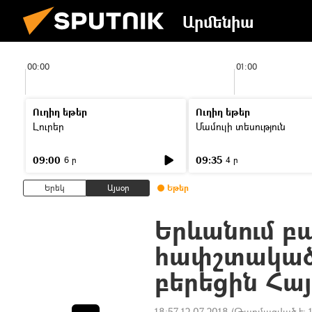
Արմենիա
00:00
01:00
Ուղիղ եթեր
Ուղիղ եթեր
Լուրեր
Մամուլի տեսություն
09:00
09:35
6 ր
4 ր
Երեկ
Այսօր
Եթեր
Երևանում բ
հափշտակած
բերեցին Հա
18:57 12.07.2018
(Թարմացված է: