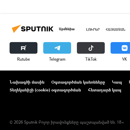
Արմենիա
ԼՈՒՐԵՐ
ՀԱՅԱՍՏԱՆ
Rutube
Telegram
ТikТоk
VK
Նախագծի մասին
Օգտագործման կանոնները
Կապ
Տեղեկանիշի (cookie) օգտագործման
Հետադարձ կապ
© 2026 Sputnik Բոլոր իրավունքները պաշտպանված են. 18+