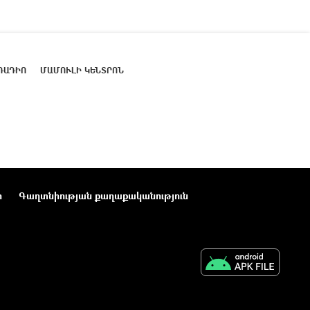
ՌԱԴԻՈ
ՄԱՄՈՒԼԻ ԿԵՆՏՐՈՆ
ր
Գաղտնիության քաղաքականություն