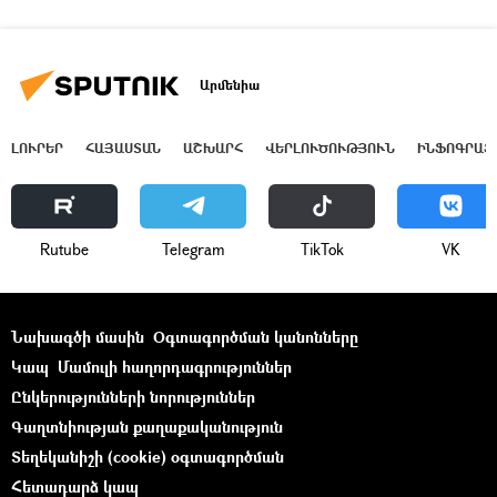
Արմենիա
ԼՈՒՐԵՐ
ՀԱՅԱՍՏԱՆ
ԱՇԽԱՐՀ
ՎԵՐԼՈՒԾՈՒԹՅՈՒՆ
ԻՆՖՈԳՐԱՖ
Rutube
Telegram
ТikТоk
VK
Նախագծի մասին
Օգտագործման կանոնները
Կապ
Մամուլի հաղորդագրություններ
Ընկերությունների նորություններ
Գաղտնիության քաղաքականություն
Տեղեկանիշի (cookie) օգտագործման
Հետադարձ կապ