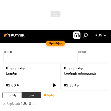
ՀԱՅ
Արմենիա
00:00
01:00
Ուղիղ եթեր
Ուղիղ եթեր
Լուրեր
Մամուլի տեսություն
09:00
09:35
6 ր
4 ր
Երեկ
Այսօր
Եթեր
ք. Երևան
106.0