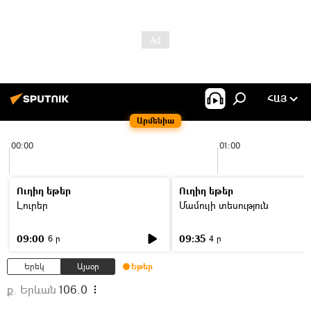
ՀԱՅ
Արմենիա
00:00
01:00
Ուղիղ եթեր
Ուղիղ եթեր
Լուրեր
Մամուլի տեսություն
09:00
09:35
6 ր
4 ր
Երեկ
Այսօր
Եթեր
ք. Երևան
106.0