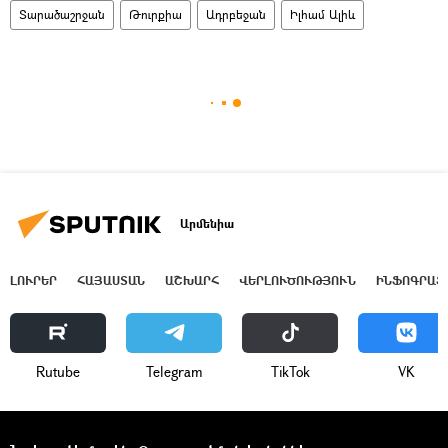
Տարածաշրջան
Թուրքիա
Ադրբեջան
Իլհամ Ալիև
Արմենիա
ԼՈՒՐԵՐ
ՀԱՅԱՍՏԱՆ
ԱՇԽԱՐՀ
ՎԵՐԼՈՒԾՈՒԹՅՈՒՆ
ԻՆՖՈԳՐԱՖ
Rutube
Telegram
ТikТоk
VK