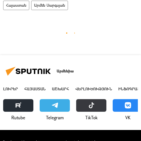
Հայաստան
Արմեն Սարգսյան
Արմենիա
ԼՈՒՐԵՐ
ՀԱՅԱՍՏԱՆ
ԱՇԽԱՐՀ
ՎԵՐԼՈՒԾՈՒԹՅՈՒՆ
ԻՆՖՈԳՐԱՖ
Rutube
Telegram
ТikТоk
VK