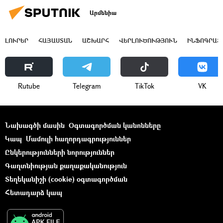
Արմենիա
ԼՈՒՐԵՐ
ՀԱՅԱՍՏԱՆ
ԱՇԽԱՐՀ
ՎԵՐԼՈՒԾՈՒԹՅՈՒՆ
ԻՆՖՈԳՐԱՖ
Rutube
Telegram
ТikТоk
VK
Նախագծի մասին
Օգտագործման կանոնները
Կապ
Մամուլի հաղորդագրություններ
Ընկերությունների նորություններ
Գաղտնիության քաղաքականություն
Տեղեկանիշի (cookie) օգտագործման
Հետադարձ կապ