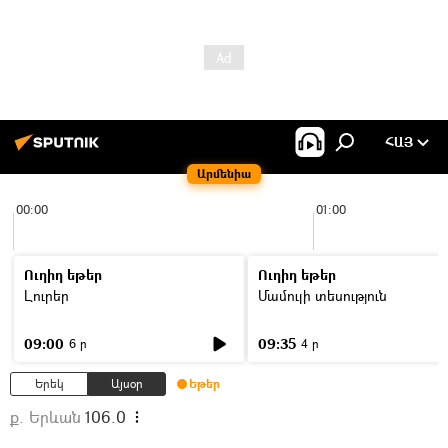
ՀԱՅ
Արմենիա
00:00
01:00
Ուղիղ եթեր
Ուղիղ եթեր
Լուրեր
Մամուլի տեսություն
09:00
09:35
6 ր
4 ր
Երեկ
Այսօր
Եթեր
ք. Երևան
106.0