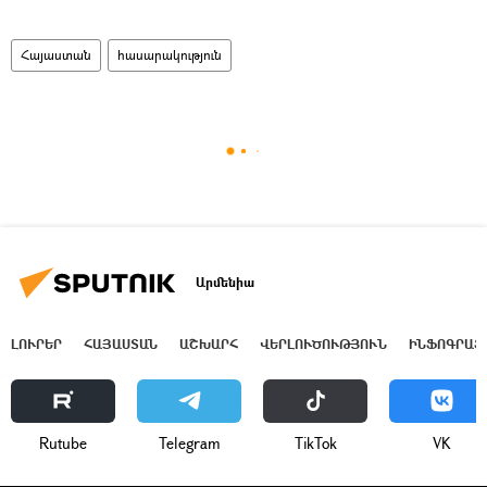
Հայաստան
հասարակություն
Արմենիա
ԼՈՒՐԵՐ
ՀԱՅԱՍՏԱՆ
ԱՇԽԱՐՀ
ՎԵՐԼՈՒԾՈՒԹՅՈՒՆ
ԻՆՖՈԳՐԱՖ
Rutube
Telegram
ТikТоk
VK