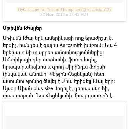
Публикация от Tristan Thompson (@realtristan13)
22 Июн 2018 в 12:43 PDT
Սթիվեն Թայլեր
Սթիվեն Թայլերն ամերիկացի ռոք երաժիշտ է,
երգիչ, հանդես է գալիս Aerosmith խմբում։ Նա 4
երեխա ունի տարբեր ամուսնություններից։
Ամերիկացի դերասանուհի, ֆոտոմոդել,
հրապարակախոս և գրող Սիրինդա Ֆոքսի
(իսկական անունը` Քեթլին Հեցեկյան) հետ
ամուսնությունից ծնվել է Միա Էբիգեյլ Թայլերը։
Այսօր Միան plus-size մոդել է, դերասանուհի,
փաստաբան։ Նա Հեցեկյանի միակ դուստրն է։