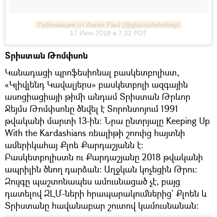
Публикация от Aaron Paul (@glassofwhiskey)
17 Июн 2018 в 7:32 PDT
Տրիստան Թոմփսոն
Կանադացի պրոֆեսիոնալ բասկետբոլիստ,
«Կլիվլենդ Կավալյերս» բասկետբոլի ազգային
ասոցիացիայի թիմի անդամ Տրիստան Թրևոր
Ջեյմս Թոմփսոնը ծնվել է Տորոնտոյում 1991
թվականի մարտի 13-ին։ Նրա ընտրյալը Keeping Up
With the Kardashians ռեալիթի շոուից հայտնի
ամերիկահայ Քլոե Քարդաշյանն է։
Բասկետբոլիստն ու Քարդաշյանը 2018 թվականի
ապրիլին ծնող դարձան։ Աղջկան կոչեցին Թրու։
Զույգը պաշտոնապես ամուսնացած չէ, բայց
դատելով ԶԼՄ-ների հրապարակումներից` Քլոեն և
Տրիստանը հավանաբար շուտով կամուսնանան։