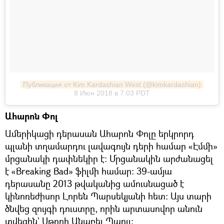
Публикация от Kim Kardashian West (@kimkardashian)
8 Июн 2018 в 7:03 PDT
Ահարոն Փոլ
Ամերիկացի դերասան Ահարոն Փոլը երկրորդ
պլանի տղամարդու լավագույն դերի համար «Էմմի»
մրցանակի դափնեկիր է։ Մրցանակին արժանացել
է «Breaking Bad» ֆիլմի համար։ 39-ամյա
դերասանը 2013 թվականից ամուսնացած է
կինոռեժիսոր Լորեն Պարսեկյանի հետ։ Այս տարի
ծնվեց զույգի դուստրը, որին արտասովոր անուն
տվեցին` Սթորի Անաբել Պաուլ։