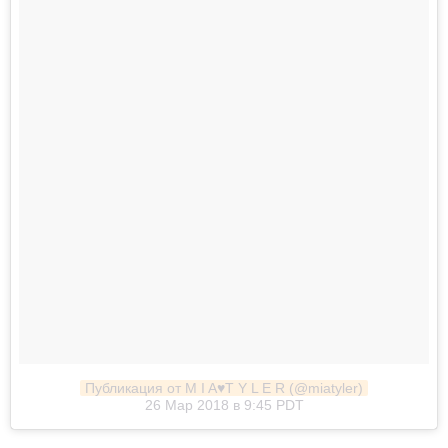
Публикация от M I A♥️T Y L E R (@miatyler)
26 Мар 2018 в 9:45 PDT