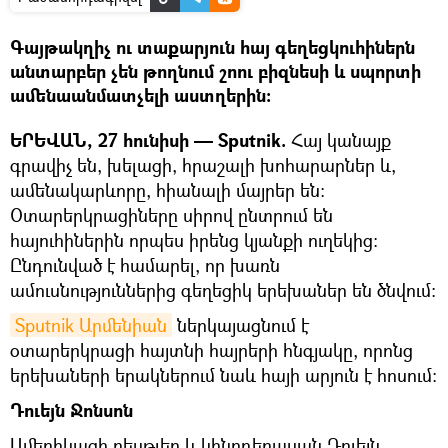
Գայթակղիչ ու տաքարյուն հայ գեղեցկուհիներն
անտարբեր չեն թողնում շոու բիզնեսի և սպորտի
ամենաանմատչելի աստղերին։
ԵՐԵՎԱՆ, 27 հունիսի — Sputnik.
Հայ կանայք
գրավիչ են, խելացի, հրաշալի խոհարարներ և,
ամենակարևորը, հիանալի մայրեր են։
Օտարերկրացիները սիրով ընտրում են
հայուհիներին որպես իրենց կյանքի ուղեկից։
Ընդունված է համարել, որ խառն
ամուսնություններից գեղեցիկ երեխաներ են ծնվում։
Sputnik Արմենիան
ներկայացնում է
օտարերկրացի հայտնի հայրերի հնգյակը, որոնց
երեխաների երակներում նաև հայի արյուն է հոսում։
Դուեյն Ջոնսոն
Ամերիկացի ռեսթլեր և կինոդերասան Դուեյն