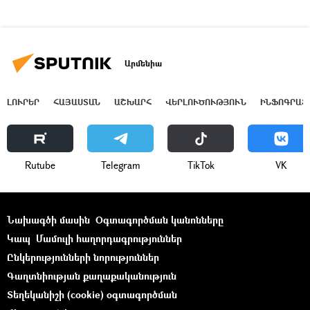
Արմենիա
ԼՈՒՐԵՐ
ՀԱՅԱՍՏԱՆ
ԱՇԽԱՐՀ
ՎԵՐԼՈՒԾՈՒԹՅՈՒՆ
ԻՆՖՈԳՐԱՖ
Rutube
Telegram
ТikТоk
VK
Նախագծի մասին
Օգտագործման կանոնները
Կապ
Մամուլի հաղորդագրություններ
Ընկերությունների նորություններ
Գաղտնիության քաղաքականություն
Տեղեկանիշի (cookie) օգտագործման