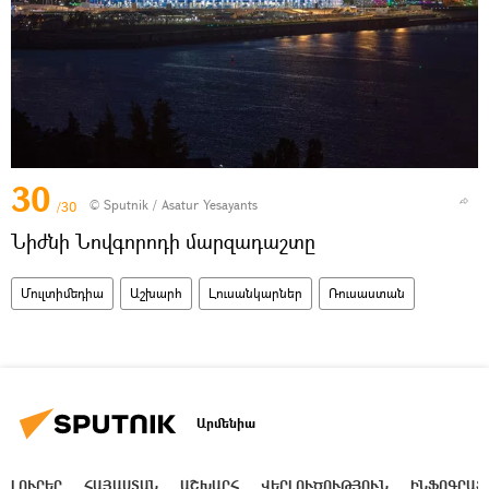
30
© Sputnik / Asatur Yesayants
/30
Նիժնի Նովգորոդի մարզադաշտը
Մուլտիմեդիա
Աշխարհ
Լուսանկարներ
Ռուսաստան
Արմենիա
ԼՈՒՐԵՐ
ՀԱՅԱՍՏԱՆ
ԱՇԽԱՐՀ
ՎԵՐԼՈՒԾՈՒԹՅՈՒՆ
ԻՆՖՈԳՐԱՖ