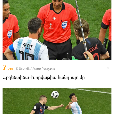
7
© Sputnik / Asatur Yesayants
/30
Արգենտինա–Խորվաթիա հանդիպումը