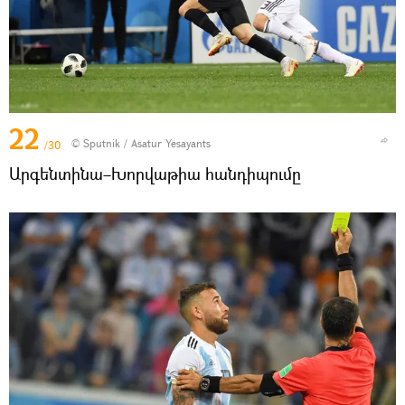
22
© Sputnik / Asatur Yesayants
/30
Արգենտինա–Խորվաթիա հանդիպումը