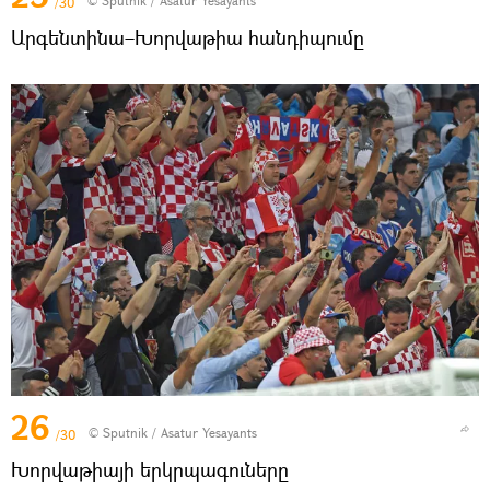
© Sputnik / Asatur Yesayants
/30
Արգենտինա–Խորվաթիա հանդիպումը
26
© Sputnik / Asatur Yesayants
/30
Խորվաթիայի երկրպագուները