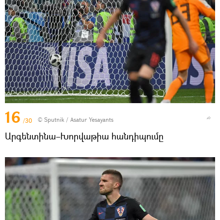
16
© Sputnik / Asatur Yesayants
/30
Արգենտինա–Խորվաթիա հանդիպումը