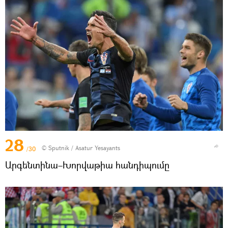
28
© Sputnik / Asatur Yesayants
/30
Արգենտինա–Խորվաթիա հանդիպումը