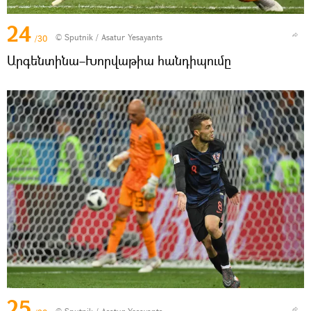
24
© Sputnik / Asatur Yesayants
/30
Արգենտինա–Խորվաթիա հանդիպումը
25