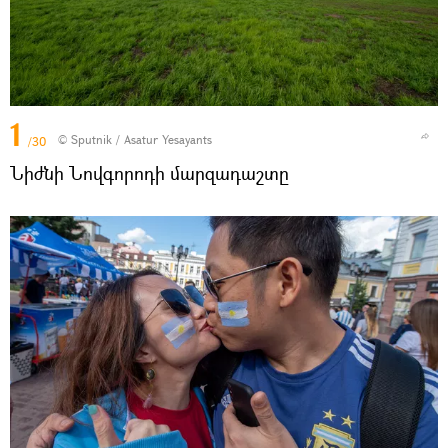
1
© Sputnik / Asatur Yesayants
/30
Նիժնի Նովգորոդի մարզադաշտը