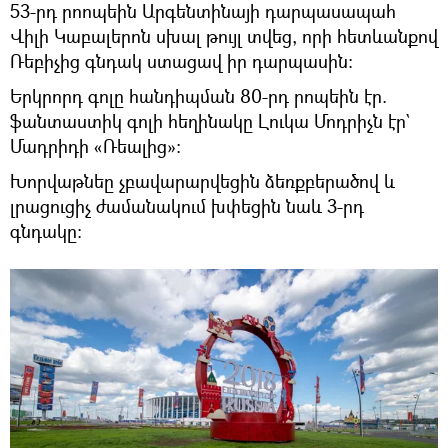
53-րդ րոոպեին Արգենտինայի դարպասապահ
Վիլի Կաբալերոն սխալ թույլ տվեց, որի հետևանքով
Ռեբիչից գնդակ ստացավ իր դարպասին։
Երկրորդ գոլը հանդիպման 80-րդ րոպեին էր.
ֆանտաստիկ գոլի հեղինակը Լուկա Մոդրիչն էր`
Մադրիդի «Ռեալից»:
Խորվաթնեը չբավարարվեցին ձեռքբերածով և
լրացուցիչ ժամանակում խփեցին նաև 3-րդ
գնդակը: