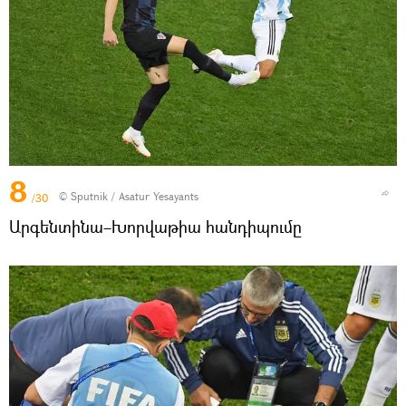
8
© Sputnik / Asatur Yesayants
/30
Արգենտինա–Խորվաթիա հանդիպումը