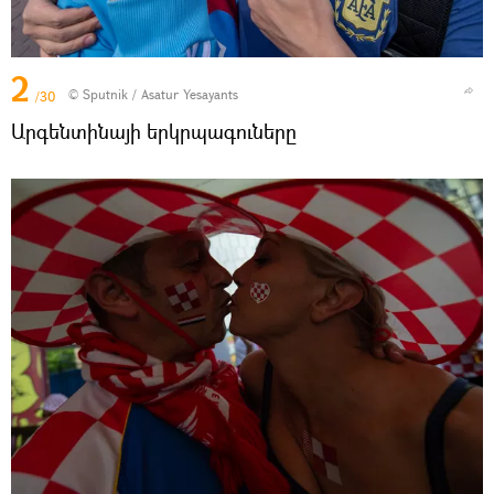
2
© Sputnik / Asatur Yesayants
/30
Արգենտինայի երկրպագուները