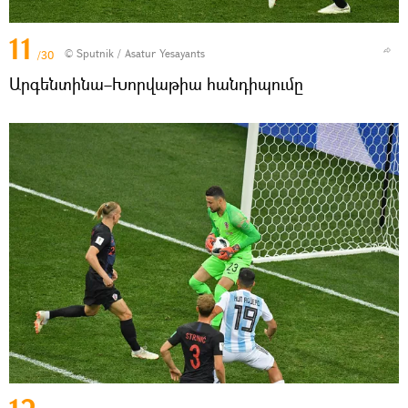
11
© Sputnik / Asatur Yesayants
/30
Արգենտինա–Խորվաթիա հանդիպումը