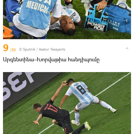
9
© Sputnik / Asatur Yesayants
/30
Արգենտինա–Խորվաթիա հանդիպումը