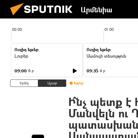
Արմենիա
00:00
01:00
Ուղիղ եթեր
Ուղիղ եթեր
Լուրեր
Մամուլի տեսություն
09:00
09:35
6 ր
4 ր
Երեկ
Այսօր
Եթեր
Ի՞նչ պետք է
Մանվելն ու 
պատասխան
Սանասարյա