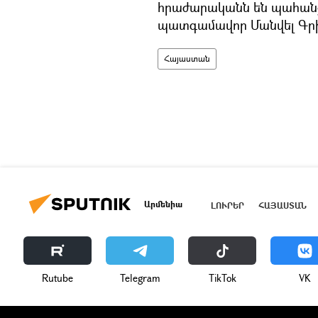
հրաժարականն են պահանջ
պատգամավոր Մանվել Գրիգ
Հայաստան
Արմենիա
ԼՈՒՐԵՐ
ՀԱՅԱՍՏԱՆ
Rutube
Telegram
ТikТоk
VK