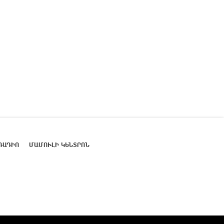
ՌԱԴԻՈ
ՄԱՄՈՒԼԻ ԿԵՆՏՐՈՆ