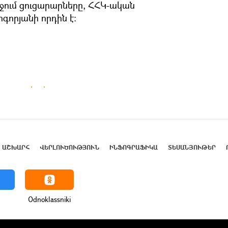
ում ցուցարարները, ՀՀԿ-ական
որյանի որդին է։
ԱՇԽԱՐՀ
ՎԵՐԼՈՒԾՈՒԹՅՈՒՆ
ԻՆՖՈԳՐԱՖԻԿԱ
ՏԵՍԱՆՅՈՒԹԵՐ
Odnoklassniki