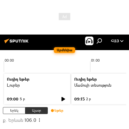
ՀԱՅ
Արմենիա
00:00
01:00
Ուղիղ եթեր
Ուղիղ եթեր
Լուրեր
Մամուլի տեսություն
09:00
09:15
5 ր
2 ր
Երեկ
Այսօր
Եթեր
ք. Երևան
106.0