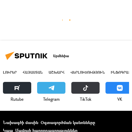
Արմենիա
ԼՈՒՐԵՐ
ՀԱՅԱՍՏԱՆ
ԱՇԽԱՐՀ
ՎԵՐԼՈՒԾՈՒԹՅՈՒՆ
ԻՆՖՈԳՐԱՖ
Rutube
Telegram
ТikТоk
VK
Նախագծի մասին
Օգտագործման կանոնները
Կապ
Մամուլի հաղորդագրություններ