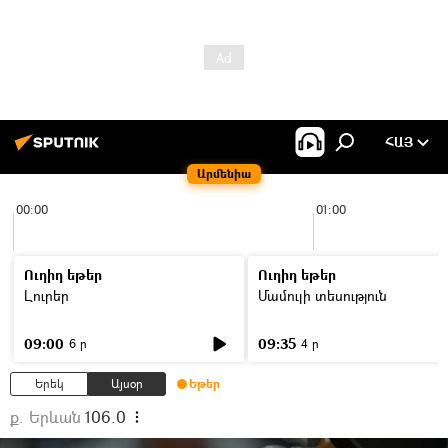
ՀԱՅ
Արմենիա
00:00
01:00
Ուղիղ եթեր
Ուղիղ եթեր
Լուրեր
Մամուլի տեսություն
09:00
09:35
6 ր
4 ր
Երեկ
Այսօր
Եթեր
ք. Երևան
106.0