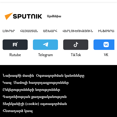
Արմենիա
ԼՈՒՐԵՐ
ՀԱՅԱՍՏԱՆ
ԱՇԽԱՐՀ
ՎԵՐԼՈՒԾՈՒԹՅՈՒՆ
ԻՆՖՈԳՐԱՖ
Rutube
Telegram
ТikТоk
VK
Նախագծի մասին
Օգտագործման կանոնները
Կապ
Մամուլի հաղորդագրություններ
Ընկերությունների նորություններ
Գաղտնիության քաղաքականություն
Տեղեկանիշի (cookie) օգտագործման
Հետադարձ կապ