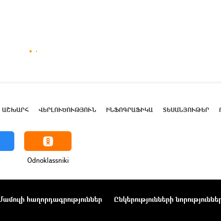
ԱՇԽԱՐՀ
ՎԵՐԼՈՒԾՈՒԹՅՈՒՆ
ԻՆՖՈԳՐԱՖԻԿԱ
ՏԵՍԱՆՅՈՒԹԵՐ
Odnoklassniki
Մամուլի հաղորդագրություններ
Ընկերությունների նորություննե