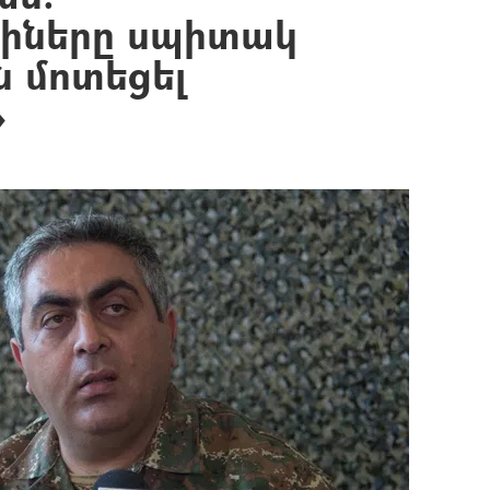
ցիները սպիտակ
ն մոտեցել
»