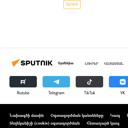
ՌԱԴԻՈ
Արմենիա
ԼՈՒՐԵՐ
ՀԱՅԱՍՏԱՆ
Rutube
Telegram
ТikТоk
VK
Նախագծի մասին
Օգտագործման կանոնները
Կապ
Տեղեկանիշի (cookie) օգտագործման
Հետադարձ կապ