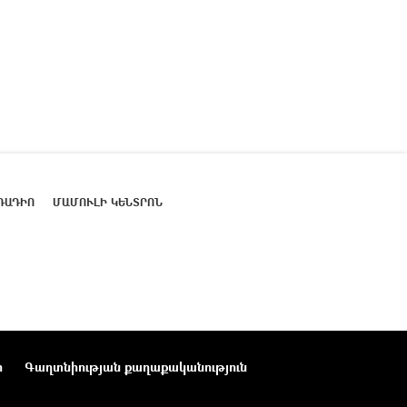
ՌԱԴԻՈ
ՄԱՄՈՒԼԻ ԿԵՆՏՐՈՆ
ր
Գաղտնիության քաղաքականություն