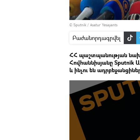
© Sputnik / Asatur Yesayants
Բաժանորդագրվել
ՀՀ պաշտպանության նախա
Հովհաննիսյանը Sputnik Ա
և ինչու են ադրբեջանցիներ