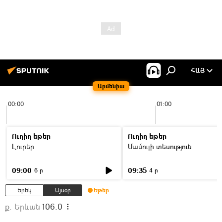
ՀԱՅ
Արմենիա
00:00
01:00
Ուղիղ եթեր
Ուղիղ եթեր
Լուրեր
Մամուլի տեսություն
09:00
09:35
6 ր
4 ր
Երեկ
Այսօր
Եթեր
ք. Երևան
106.0