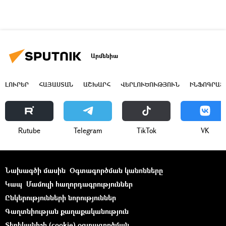
Արմենիա
ԼՈՒՐԵՐ
ՀԱՅԱՍՏԱՆ
ԱՇԽԱՐՀ
ՎԵՐԼՈՒԾՈՒԹՅՈՒՆ
ԻՆՖՈԳՐԱՖ
Rutube
Telegram
ТikТоk
VK
Նախագծի մասին
Օգտագործման կանոնները
Կապ
Մամուլի հաղորդագրություններ
Ընկերությունների նորություններ
Գաղտնիության քաղաքականություն
Տեղեկանիշի (cookie) օգտագործման