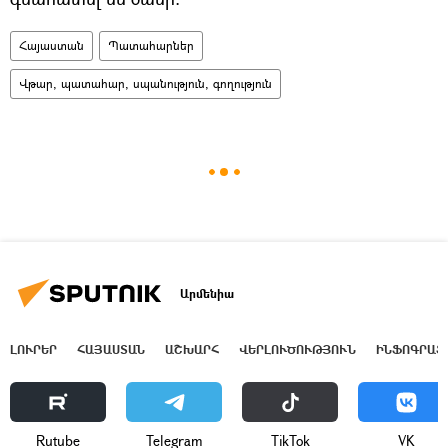
Հայաստան
Պատահարներ
Վթար, պատահար, սպանություն, գողություն
Արմենիա
ԼՈՒՐԵՐ
ՀԱՅԱՍՏԱՆ
ԱՇԽԱՐՀ
ՎԵՐԼՈՒԾՈՒԹՅՈՒՆ
ԻՆՖՈԳՐԱՖ
Rutube
Telegram
ТikТоk
VK