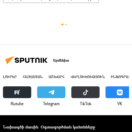
Արմենիա
ԼՈՒՐԵՐ
ՀԱՅԱՍՏԱՆ
ԱՇԽԱՐՀ
ՎԵՐԼՈՒԾՈՒԹՅՈՒՆ
ԻՆՖՈԳՐԱՖ
Rutube
Telegram
ТikТоk
VK
Նախագծի մասին
Օգտագործման կանոնները