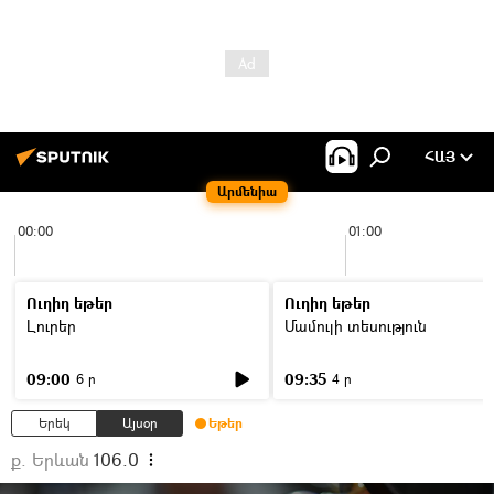
ՀԱՅ
Արմենիա
00:00
01:00
Ուղիղ եթեր
Ուղիղ եթեր
Լուրեր
Մամուլի տեսություն
09:00
09:35
6 ր
4 ր
Երեկ
Այսօր
Եթեր
ք. Երևան
106.0