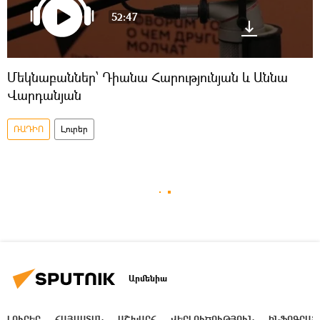
52:47
Մեկնաբաններ՝ Դիանա Հարությունյան և Աննա
Վարդանյան
ՌԱԴԻՈ
Լուրեր
Արմենիա
ԼՈՒՐԵՐ
ՀԱՅԱՍՏԱՆ
ԱՇԽԱՐՀ
ՎԵՐԼՈՒԾՈՒԹՅՈՒՆ
ԻՆՖՈԳՐԱՖ