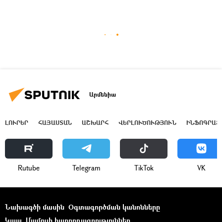
Արմենիա
ԼՈՒՐԵՐ
ՀԱՅԱՍՏԱՆ
ԱՇԽԱՐՀ
ՎԵՐԼՈՒԾՈՒԹՅՈՒՆ
ԻՆՖՈԳՐԱՖ
Rutube
Telegram
ТikТоk
VK
Նախագծի մասին
Օգտագործման կանոնները
Կապ
Մամուլի հաղորդագրություններ