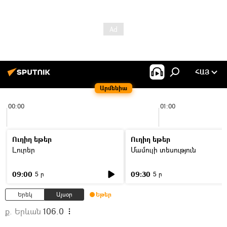
ՀԱՅ
Արմենիա
00:00
01:00
Ուղիղ եթեր
Ուղիղ եթեր
Լուրեր
Մամուլի տեսություն
09:00
09:30
5 ր
5 ր
Երեկ
Այսօր
Եթեր
ք. Երևան
106.0