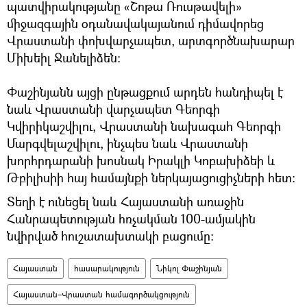
պատվիրակությանը «Շոթա Ռուսթավելի»
միջազգային օդանավակայանում դիմավորեց
Վրաստանի փոխվարչապետ, արտգործնախարար
Միխեիլ Ջանելիձեն։
Փաշինյանն այցի ընթացքում արդեն հանդիպել է
նաև Վրաստանի վարչապետ Գեորգի
Կվիրիկաշվիլու, Վրաստանի նախագահ Գեորգի
Մարգվելաշվիլու, ինչպես նաև Վրաստանի
խորհրդարանի խոսնակ Իրակլի Կոբախիձեի և
Թբիլիսիի հայ համայնքի ներկայացուցիչների հետ։
Տեղի է ունեցել նաև Հայաստանի առաջին
Հանրապետության հռչակման 100-ամյակին
նվիրված հուշատախտակի բացումը։
Հայաստան
հասարակություն
Նիկոլ Փաշինյան
Հայաստան–Վրաստան համագործակցություն