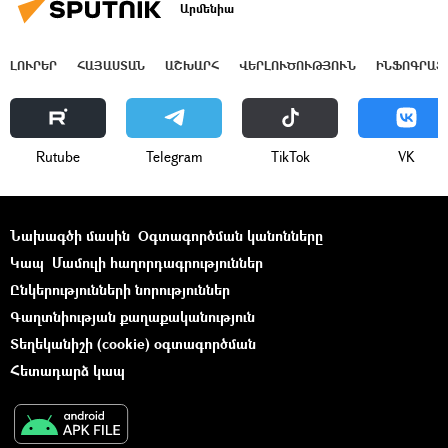
Արմենիա
ԼՈՒՐԵՐ
ՀԱՅԱՍՏԱՆ
ԱՇԽԱՐՀ
ՎԵՐԼՈՒԾՈՒԹՅՈՒՆ
ԻՆՖՈԳՐԱՖ
Rutube
Telegram
ТikТоk
VK
Նախագծի մասին
Օգտագործման կանոնները
Կապ
Մամուլի հաղորդագրություններ
Ընկերությունների նորություններ
Գաղտնիության քաղաքականություն
Տեղեկանիշի (cookie) օգտագործման
Հետադարձ կապ