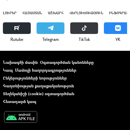
ԼՈՒՐԵՐ
ՀԱՅԱՍՏԱՆ
ԱՇԽԱՐՀ
ՎԵՐԼՈՒԾՈՒԹՅՈՒՆ
ԻՆՖՈԳՐԱՖ
Rutube
Telegram
ТikТоk
VK
Նախագծի մասին
Օգտագործման կանոնները
Կապ
Մամուլի հաղորդագրություններ
Ընկերությունների նորություններ
Գաղտնիության քաղաքականություն
Տեղեկանիշի (cookie) օգտագործման
Հետադարձ կապ