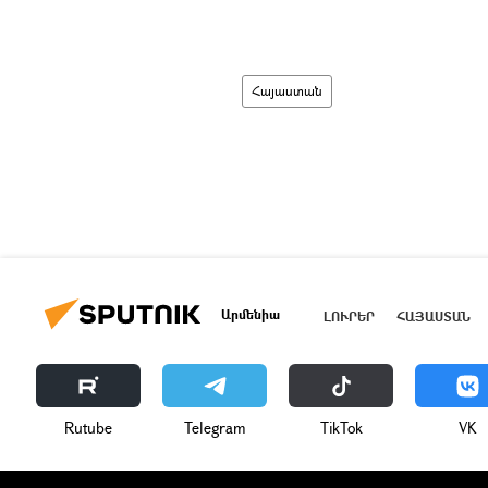
Հայաստան
Արմենիա
ԼՈՒՐԵՐ
ՀԱՅԱՍՏԱՆ
Rutube
Telegram
ТikТоk
VK