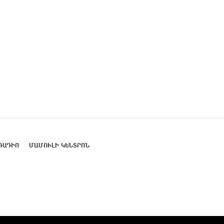
ՌԱԴԻՈ
ՄԱՄՈՒԼԻ ԿԵՆՏՐՈՆ