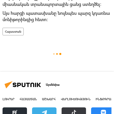
միասնական տրանսպորտային ցանց ստեղծել։
Այս հարցի պատասխանը նույնպես պարզ կդառնա
մոնիթորինգից հետո։
Հայաստան
Արմենիա
ԼՈՒՐԵՐ
ՀԱՅԱՍՏԱՆ
ԱՇԽԱՐՀ
ՎԵՐԼՈՒԾՈՒԹՅՈՒՆ
ԻՆՖՈԳՐԱՖ