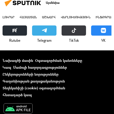
Արմենիա
ԼՈՒՐԵՐ
ՀԱՅԱՍՏԱՆ
ԱՇԽԱՐՀ
ՎԵՐԼՈՒԾՈՒԹՅՈՒՆ
ԻՆՖՈԳՐԱՖ
Rutube
Telegram
ТikТоk
VK
Նախագծի մասին
Օգտագործման կանոնները
Կապ
Մամուլի հաղորդագրություններ
Ընկերությունների նորություններ
Գաղտնիության քաղաքականություն
Տեղեկանիշի (cookie) օգտագործման
Հետադարձ կապ