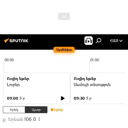
ՀԱՅ
Արմենիա
00:00
01:00
Ուղիղ եթեր
Ուղիղ եթեր
Լուրեր
Մամուլի տեսություն
09:00
09:30
5 ր
5 ր
Երեկ
Այսօր
Եթեր
ք. Երևան
106.0