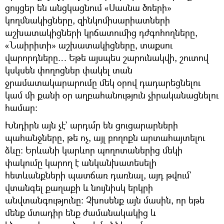
ցույցեր են անցկացնում «Սասնա ծռերի»
կողմնակիցները, զինկոմիսարիատների
աշխատակիցների կրճատումից դժգոհողները,
«Նաիրիտի» աշխատակիցները, տաքսու
վարորդները… Եթե այսպես շարունակվի, շուտով
կսկսեն փողոցներ փակել տան
ջրամատակարարումը մեկ օրով դադարեցնելու
կամ մի քանի օր աղբահանություն չիրականացնելու
համար։
Խնդիրն այն չէ` արդա՞ր են ցուցարարների
պահանջները, թե ոչ, այլ բողոքն արտահայտելու
ձևը։ Երևանի կարևոր պողոտաներից մեկի
փակումը կարող է անկանխատեսելի
հետևանքների պատճառ դառնալ, այդ թվում`
վտանգել քաղաքի և նույնիսկ երկրի
անվտանգությունը։ Չխոսենք այն մասին, որ եթե
մենք մտադիր ենք ժամանակակից և