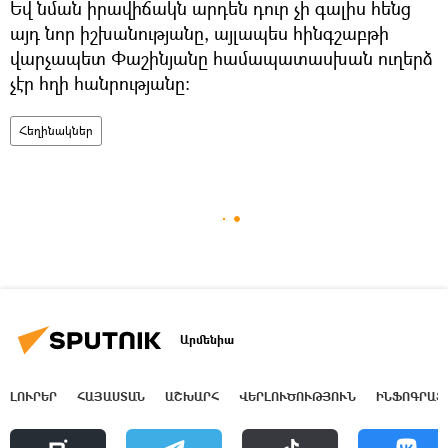
Եվ նման իրավիճակն արդեն դուր չի գալիս հենց
այդ նոր իշխանությանը, այլապես հինգշաբթի
վարչապետ Փաշինյանը համապատասխան ուղերձ
չէր հղի հանրությանը։
Հեղինակներ
Արմենիա
ԼՈՒՐԵՐ
ՀԱՅԱՍՏԱՆ
ԱՇԽԱՐՀ
ՎԵՐԼՈՒԾՈՒԹՅՈՒՆ
ԻՆՖՈԳՐԱՖ