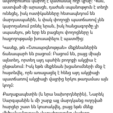
ավտոբուսում կարող է վատանալ հղի կինը։ Կամ,
աստված մի արասցե, դաժան սպանություն է տեղի
ունեցել, իսկ ոստիկանները հետապնդում են
մարդասպանին, և փակ փողոցի պատճառով չեն
կարողանում բռնել նրան, իսկ հանցագործը չի
սպասելու, թե երբ են բացելու փողոցները և
հաջողությամբ խուսափելու է պատժից։
Կասեք, թե «Շտապօգնության» մեքենաներին
ճանապարհ են բացում։ Բացում են, բայց միայն
այնտեղ, որտեղ այդ պահին բողոքի ակցիա է
ընթանում։ Իսկ եթե մեքենան խցանումների մեջ է
հայտնվել, որն առաջացել է հենց այդ ակցիայի
պատճառով ակցիայի վայրից երկու թաղամաս այն
կողմ։
Քաղաքապետին (և նրա նախորդներին), Նարեկ
Սարգսյանին և մի շարք այլ մարդկանց ուղղված
հարցեր շատ են կուտակվել, բայց եթե մենք
մեծամասնության վստահությունը վայելող