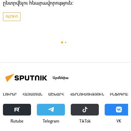
ընտրվելու հնարավորություն։
ՌԱԴԻՈ
Արմենիա
ԼՈՒՐԵՐ
ՀԱՅԱՍՏԱՆ
ԱՇԽԱՐՀ
ՎԵՐԼՈՒԾՈՒԹՅՈՒՆ
ԻՆՖՈԳՐԱՖ
Rutube
Telegram
ТikТоk
VK