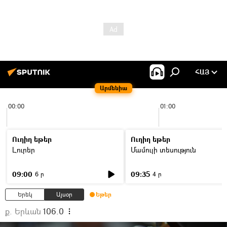
ՀԱՅ
Արմենիա
00:00
01:00
Ուղիղ եթեր
Ուղիղ եթեր
Լուրեր
Մամուլի տեսություն
09:00
09:35
6 ր
4 ր
Երեկ
Այսօր
Եթեր
ք. Երևան
106.0