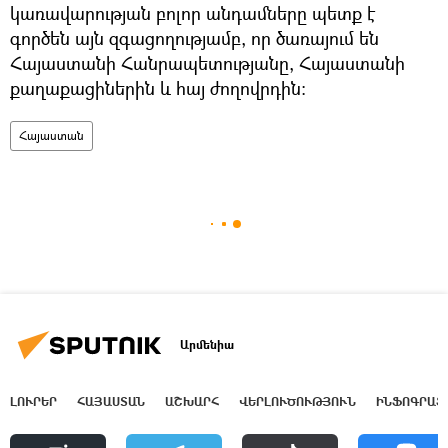
կառավարության բոլոր անդամները պետք է
գործեն այն զգացողությամբ, որ ծառայում են
Հայաստանի Հանրապետությանը, Հայաստանի
քաղաքացիներին և հայ ժողովրդին։
Հայաստան
Արմենիա
ԼՈՒՐԵՐ
ՀԱՅԱՍՏԱՆ
ԱՇԽԱՐՀ
ՎԵՐԼՈՒԾՈՒԹՅՈՒՆ
ԻՆՖՈԳՐԱՖ