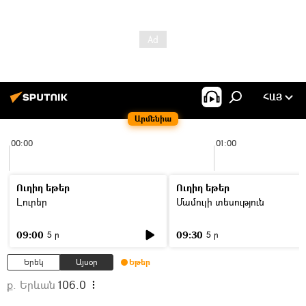
ՀԱՅ
Արմենիա
00:00
01:00
Ուղիղ եթեր
Ուղիղ եթեր
Լուրեր
Մամուլի տեսություն
09:00
09:30
5 ր
5 ր
Երեկ
Այսօր
Եթեր
ք. Երևան
106.0