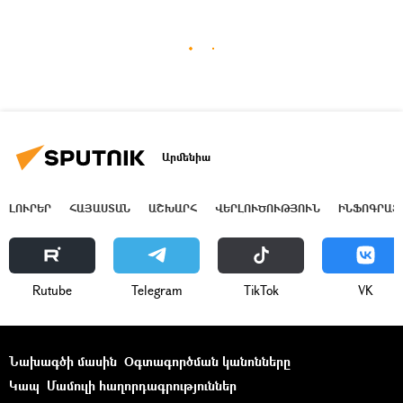
Արմենիա
ԼՈՒՐԵՐ
ՀԱՅԱՍՏԱՆ
ԱՇԽԱՐՀ
ՎԵՐԼՈՒԾՈՒԹՅՈՒՆ
ԻՆՖՈԳՐԱՖ
Rutube
Telegram
ТikТоk
VK
Նախագծի մասին
Օգտագործման կանոնները
Կապ
Մամուլի հաղորդագրություններ