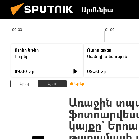
Արմենիա
00:00
01:00
Ուղիղ եթեր
Ուղիղ եթեր
Լուրեր
Մամուլի տեսություն
09:00
09:30
5 ր
5 ր
Երեկ
Այսօր
Եթեր
Առաջին տպ
ֆոտոարվեստ
կայքը` Երո
թաղամասի 