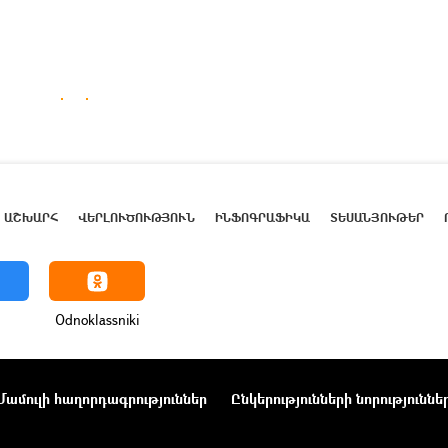
ԱՇԽԱՐՀ
ՎԵՐԼՈՒԾՈՒԹՅՈՒՆ
ԻՆՖՈԳՐԱՖԻԿԱ
ՏԵՍԱՆՅՈՒԹԵՐ
Odnoklassniki
Մամուլի հաղորդագրություններ
Ընկերությունների նորություննե