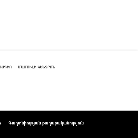
ՌԱԴԻՈ
ՄԱՄՈՒԼԻ ԿԵՆՏՐՈՆ
ր
Գաղտնիության քաղաքականություն