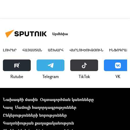
Արմենիա
ԼՈՒՐԵՐ
ՀԱՅԱՍՏԱՆ
ԱՇԽԱՐՀ
ՎԵՐԼՈՒԾՈՒԹՅՈՒՆ
ԻՆՖՈԳՐԱՖ
Rutube
Telegram
ТikТоk
VK
Նախագծի մասին
Օգտագործման կանոնները
Կապ
Մամուլի հաղորդագրություններ
Ընկերությունների նորություններ
Գաղտնիության քաղաքականություն