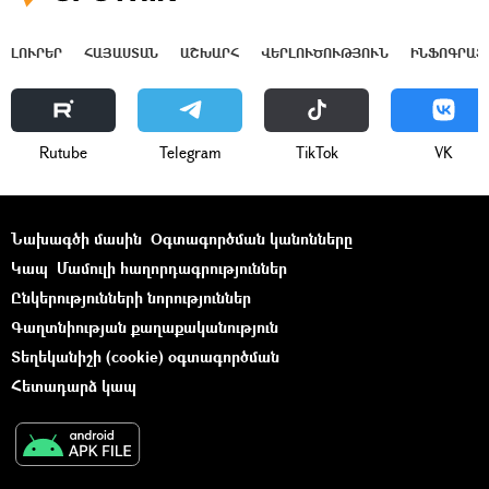
ԼՈՒՐԵՐ
ՀԱՅԱՍՏԱՆ
ԱՇԽԱՐՀ
ՎԵՐԼՈՒԾՈՒԹՅՈՒՆ
ԻՆՖՈԳՐԱՖ
Rutube
Telegram
ТikТоk
VK
Նախագծի մասին
Օգտագործման կանոնները
Կապ
Մամուլի հաղորդագրություններ
Ընկերությունների նորություններ
Գաղտնիության քաղաքականություն
Տեղեկանիշի (cookie) օգտագործման
Հետադարձ կապ