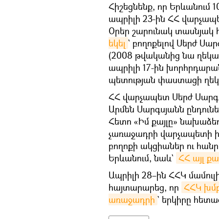
Հիշեցնենք, որ Երևանում 
ապրիլի 23-ին ՀՀ վարչա
Օրեր շարունակ տասնյակ
եկել
` բողոքելով Սերժ Սա
(2008 թվականից նա ղեկա
ապրիլի 17-ին խորհրդարա
պետության փաստացի ղեկ
ՀՀ վարչապետ Սերժ Սար
Արմեն Սարգսյանն ընդուն
Հետո «Իմ քայլը» նախաձեռ
չառաջադրի վարչապետի իր
բողոքի ակցիաներ ու հանր
Երևանում, նաև`
ՀՀ այլ ք
Ապրիլի 28–ին ՀՀԿ մամու
հայտարարեց, որ
ՀՀԿ խմբ
առաջադրի
` երկիրը հետա