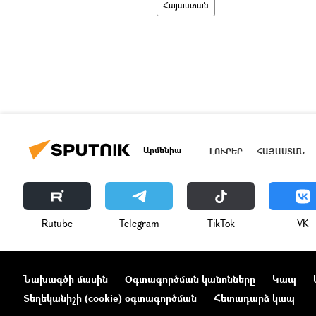
Հայաստան
Արմենիա
ԼՈՒՐԵՐ
ՀԱՅԱՍՏԱՆ
Rutube
Telegram
ТikТоk
VK
Նախագծի մասին
Օգտագործման կանոնները
Կապ
Տեղեկանիշի (cookie) օգտագործման
Հետադարձ կապ