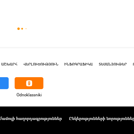
ԱՇԽԱՐՀ
ՎԵՐԼՈՒԾՈՒԹՅՈՒՆ
ԻՆՖՈԳՐԱՖԻԿԱ
ՏԵՍԱՆՅՈՒԹԵՐ
Odnoklassniki
Մամուլի հաղորդագրություններ
Ընկերությունների նորություննե