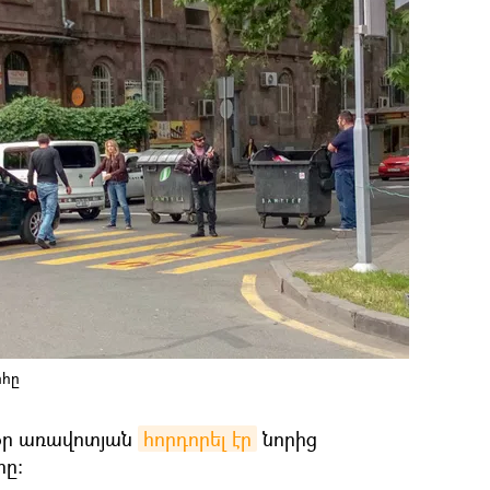
րհը
սօր առավոտյան
հորդորել էր
նորից
ը։