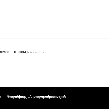
ՌԱԴԻՈ
ՄԱՄՈՒԼԻ ԿԵՆՏՐՈՆ
ր
Գաղտնիության քաղաքականություն