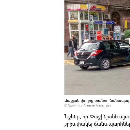
Զաքյան փողոց տանող ճանապա
© Sputnik / Armine Alexanyan
Նշենք, որ Փաշինյանն այ
շրջափակել ճանապարհներ