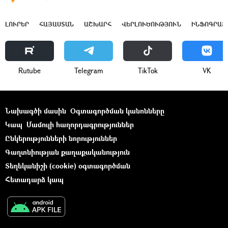
ԼՈՒՐԵՐ
ՀԱՅԱՍՏԱՆ
ԱՇԽԱՐՀ
ՎԵՐԼՈՒԾՈՒԹՅՈՒՆ
ԻՆՖՈԳՐԱՖ
Rutube
Telegram
ТikТоk
VK
Նախագծի մասին
Օգտագործման կանոնները
Կապ
Մամուլի հաղորդագրություններ
Ընկերությունների նորություններ
Գաղտնիության քաղաքականություն
Տեղեկանիշի (cookie) օգտագործման
Հետադարձ կապ