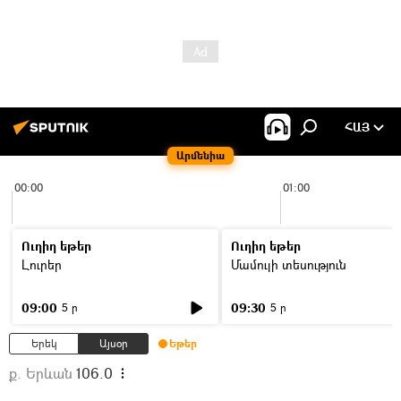
ՀԱՅ
Արմենիա
00:00
01:00
Ուղիղ եթեր
Ուղիղ եթեր
Լուրեր
Մամուլի տեսություն
09:00
09:30
5 ր
5 ր
Երեկ
Այսօր
Եթեր
ք. Երևան
106.0